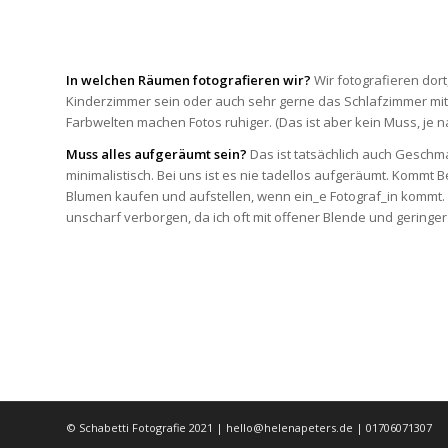
In welchen Räumen fotografieren wir?
Wir fotografieren dort
Kinderzimmer sein oder auch sehr gerne das Schlafzimmer mit 
Farbwelten machen Fotos ruhiger. (Das ist aber kein Muss, je n
Muss alles aufgeräumt sein?
Das ist tatsächlich auch Geschma
minimalistisch. Bei uns ist es nie tadellos aufgeräumt. Kommt B
Blumen kaufen und aufstellen, wenn ein_e Fotograf_in kommt. Ma
unscharf verborgen, da ich oft mit offener Blende und geringer
© Schabetti Fotografie 2021 | hello@helenapeters.de | 01706071307