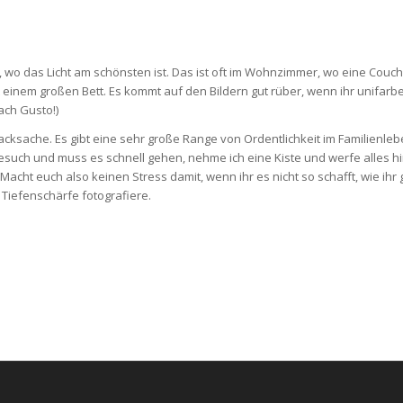
, wo das Licht am schönsten ist. Das ist oft im Wohnzimmer, wo eine Couc
einem großen Bett. Es kommt auf den Bildern gut rüber, wenn ihr unifar
ach Gusto!)
cksache. Es gibt eine sehr große Range von Ordentlichkeit im Familienlebe
esuch und muss es schnell gehen, nehme ich eine Kiste und werfe alles hinei
cht euch also keinen Stress damit, wenn ihr es nicht so schafft, wie ihr 
 Tiefenschärfe fotografiere.