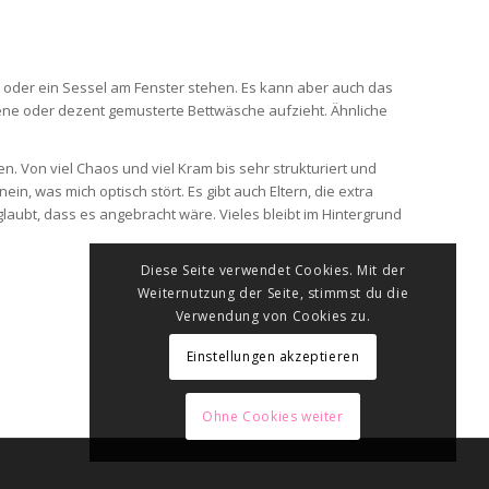
h oder ein Sessel am Fenster stehen. Es kann aber auch das
bene oder dezent gemusterte Bettwäsche aufzieht. Ähnliche
n. Von viel Chaos und viel Kram bis sehr strukturiert und
n, was mich optisch stört. Es gibt auch Eltern, die extra
glaubt, dass es angebracht wäre. Vieles bleibt im Hintergrund
Diese Seite verwendet Cookies. Mit der
Weiternutzung der Seite, stimmst du die
Verwendung von Cookies zu.
Einstellungen akzeptieren
Ohne Cookies weiter