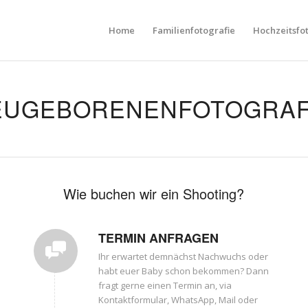
Home
Familienfotografie
Hochzeitsfo
EUGEBORENENFOTOGRAF
Wie buchen wir ein Shooting?
TERMIN ANFRAGEN
Ihr erwartet demnächst Nachwuchs oder
habt euer Baby schon bekommen? Dann
fragt gerne einen Termin an, via
Kontaktformular, WhatsApp, Mail oder