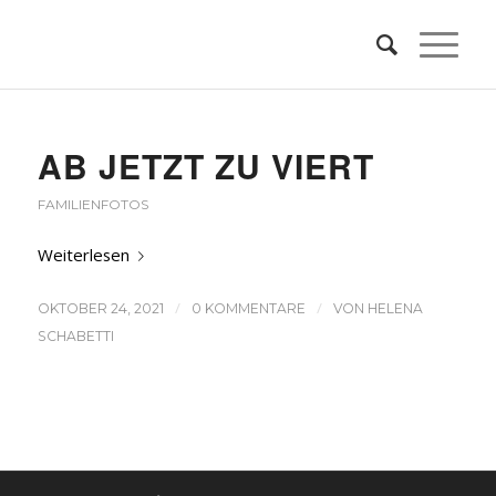
AB JETZT ZU VIERT
FAMILIENFOTOS
Weiterlesen
/
/
OKTOBER 24, 2021
0 KOMMENTARE
VON
HELENA
SCHABETTI